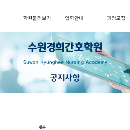
학원둘러보기
입학안내
과정모집
수원경희간호학원
입학자격
일반정규과정
실습협약병원
교육과정
국민취업지원
둘러보기
시험안내
국민내일배움
제목